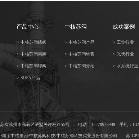
产品中心
中核苏阀
成功案例
>
中核苏阀蝶阀
>
中核苏阀产品
>
工业行业
>
中核苏阀闸阀
>
中核苏阀销售
>
光伏行业
>
中核苏阀球阀
>
中核苏阀介绍
>
水系统行业
>
SUFA产品
省苏州市高新区浒墅关许杨路55号 电话：13270976989 手机：13270
核苏阀/SUFA阀门/中核集团/中核苏阀科技/中核苏阀科技实业股份有限公司
苏ICP1