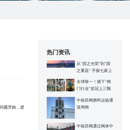
热门资讯
从“国之光荣”到“国
之重器” 手握七家上
市企业 中 核集团何
全球唯一！摘下“阀
以成为核电界的泰山
门行业”皇冠上三颗
北斗？
明珠
中核苏阀燃料运输通
户问题开始，进
道闸阀
中核苏阀通过阀体中