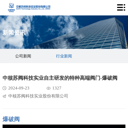
首
页
产
新闻资讯
品
中
中
核
成
公司新闻
行业新闻
心
苏
功
新
阀
案
闻
关
中核苏阀科技实业自主研发的特种高端阀门-爆破阀
例
资
于
联
2024-09-23
1327
中核苏阀科技实业股份有限公司
讯
我
系
们
我
爆破阀
们