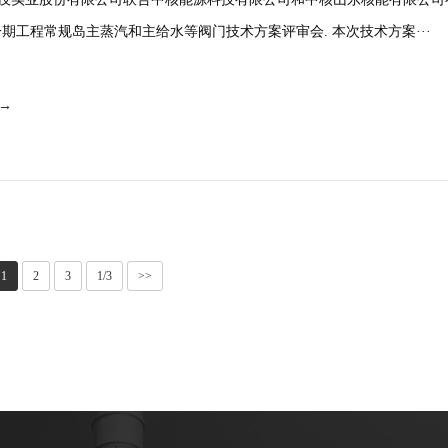
一期工程常规岛主蒸汽和主给水等阀门技术方案评审会. 本次技术方案···
 →
1
2
3
1/3
>>