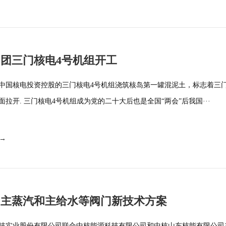
团三门核电4号机组开工
中国核电投资控股的三门核电4号机组浇筑核岛第一罐混泥土，标志着三
拉开. 三门核电4号机组成为党的二十大后也是全国“两会”后我国···
 →
阀主蒸汽和主给水等阀门新技术方案
技实业股份有限公司联合中核能源科技有限公司和中核山东核能有限公司