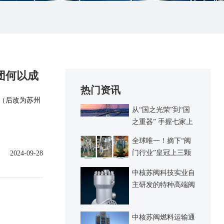
集团何以成
热门资讯
厂（后改为苏州
从“国之光荣”到“国
之重器” 手握七家上
市企业 中 核集团何
全球唯一！摘下“阀
以成为核电界的泰山
门行业”皇冠上三颗
2024-09-28
北斗？
明珠
中核苏阀科技实业自
主研发的特种高端阀
门-爆破阀
中核苏阀燃料运输通